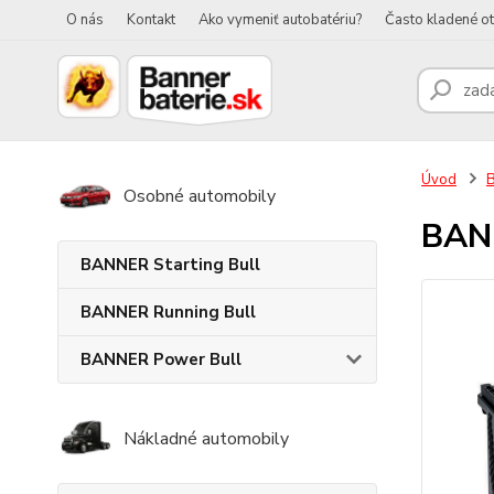
O nás
Kontakt
Ako vymeniť autobatériu?
Často kladené o
Úvod
B
Osobné automobily
BANN
BANNER Starting Bull
BANNER Running Bull
BANNER Power Bull
Nákladné automobily