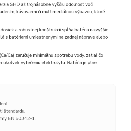
erzia SHD až trojnásobne vyššiu odolnosť voči
ladením, kávovarmi či multimediálnou výbavou, ktoré
siek a robustnej konštrukcii spĺňa batéria najvyššie
idlá s batériami umiestnenými na zadnej náprave alebo
Ca/Ca) zaručuje minimálnu spotrebu vody, zatiaľ čo
mukoľvek vytečeniu elektrolytu. Batéria je plne
ení.
i štandardu.
ormy EN 50342-1.