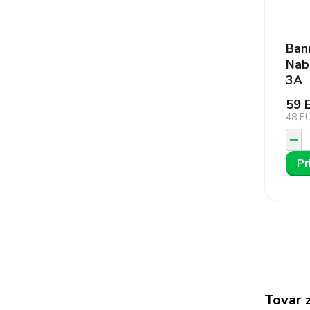
Ban
Nab
3A
59 
48 E
Pr
Tovar 