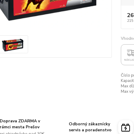
26
215
Vhodné
NÁKLA
Číslo p
Kapacit
Max dĺž
Max vý
Doprava ZDARMA v
Odborný zákaznícky
rámci mesta Prešov
servis a poradenstvo
pri objednávke nad 30€