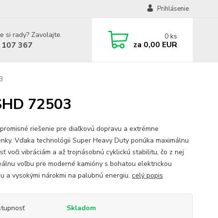
Prihlásenie
e si rady? Zavolajte.
0
ks
za
0,00 EUR
 107 367
03
 SHD 72503
romisné riešenie pre diaľkovú dopravu a extrémne
nky. Vďaka technológii Super Heavy Duty ponúka maximálnu
ť voči vibráciám a až trojnásobnú cyklickú stabilitu, čo z nej
deálnu voľbu pre moderné kamióny s bohatou elektrickou
u a vysokými nárokmi na palubnú energiu.
celý popis
tupnosť
Skladom