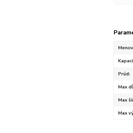
Param
Menov
Kapac
Prúd
Max d
Max ší
Max v