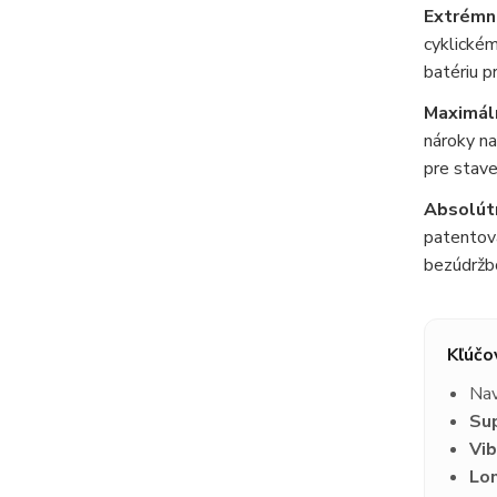
Extrémna
cyklickém
batériu pr
Maximáln
nároky na
pre stave
Absolútn
patentova
bezúdržbo
Kľúčo
Nav
Su
Vib
Lon