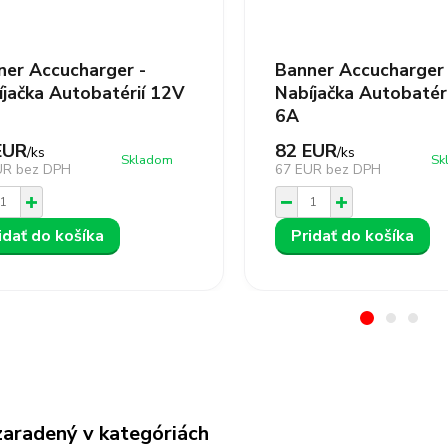
ner Accucharger -
Banner Accucharger 
íjačka Autobatérií 12V
Nabíjačka Autobatér
6A
EUR
82 EUR
/
ks
/
ks
Skladom
Sk
UR
bez DPH
67 EUR
bez DPH
idať do košíka
Pridať do košíka
zaradený v kategóriách