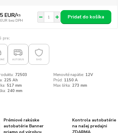
5 EUR
/
ks
Pridať do košíka
 EUR
bez DPH
 pre:
DNÉ
AUTOBUS
SHD
roduktu:
72503
Menovité napätie:
12V
a:
225 Ah
Prúd:
1150 A
ka:
517 mm
Max šírka:
273 mm
ška:
240 mm
Prémiové rakúske
Kontrola autobatérie
autobatérie Banner
na našej predajni
priamo od výrobcu
ZDARMA