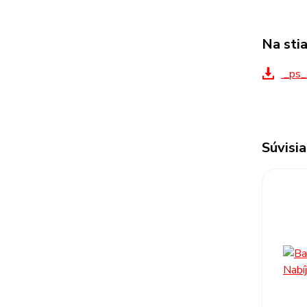
Na sti
_ps_
Súvisia