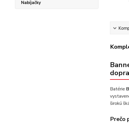
Nabíjačky
Kompl
Komple
Banne
dopr
Batérie
B
vystavené
širokú šk
Prečo 