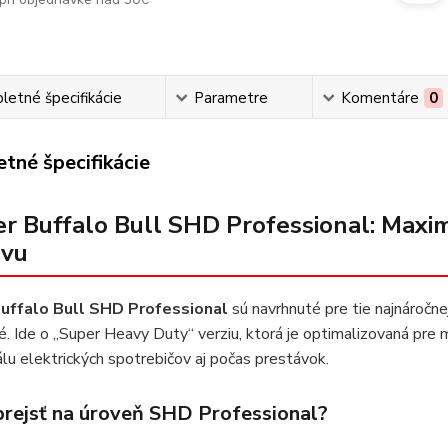
etné špecifikácie
Parametre
Komentáre
0
tné špecifikácie
r Buffalo Bull SHD Professional: Maxim
avu
uffalo Bull SHD Professional
sú navrhnuté pre tie najnáročn
. Ide o „Super Heavy Duty“ verziu, ktorá je optimalizovaná pre m
álu elektrických spotrebičov aj počas prestávok.
prejsť na úroveň SHD Professional?