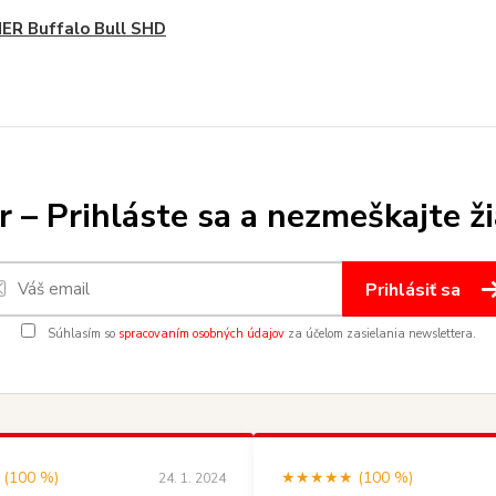
ER Buffalo Bull SHD
 – Prihláste sa a nezmeškajte ž
Prihlásiť sa
Súhlasím so
spracovaním osobných údajov
za účelom zasielania newslettera.
100 %)
★★★★★ (100 %)
24. 1. 2024