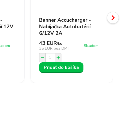
-
Banner Accucharger -
ií 12V
Nabíjačka Autobatérií
6/12V 2A
43 EUR
/
ks
ladom
Skladom
35 EUR
bez DPH
Pridať do košíka