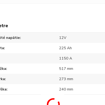
etre
ité napätie
12V
ita
225 Ah
1150 A
ĺžka
517 mm
rka
273 mm
ýška
240 mm