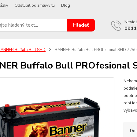
tázky
Odstúpiť od zmluvy tu
Blog
Neviet
Hľadať
0911
ANNER Buffalo Bull SHD
BANNER Buffalo Bull PROfesional SHD 725
ER Buffalo Bull PROfesional
Nekomp
podmie
odolnos
robí i
výbavo
Dos