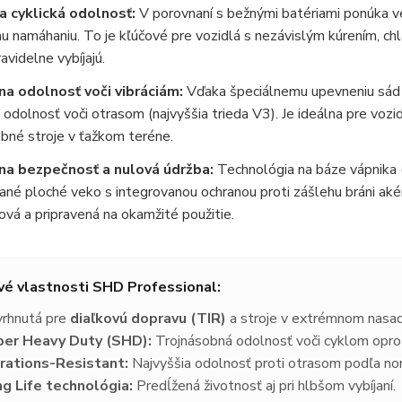
 cyklická odolnosť:
V porovnaní s bežnými batériami ponúka v
u namáhaniu. To je kľúčové pre vozidlá s nezávislým kúrením, ch
avidelne vybíjajú.
a odolnosť voči vibráciám:
Vďaka špeciálnemu upevneniu sád do
 odolnosť voči otrasom (najvyššia trieda V3). Je ideálna pre voz
bné stroje v ťažkom teréne.
a bezpečnosť a nulová údržba:
Technológia na báze vápnika (
né ploché veko s integrovanou ochranou proti zášlehu bráni aké
vá a pripravená na okamžité použitie.
vé vlastnosti SHD Professional:
rhnutá pre
diaľkovú dopravu (TIR)
a stroje v extrémnom nasad
per Heavy Duty (SHD):
Trojnásobná odolnosť voči cyklom oprot
rations-Resistant:
Najvyššia odolnosť proti otrasom podľa n
g Life technológia:
Predĺžená životnosť aj pri hlbšom vybíjaní.