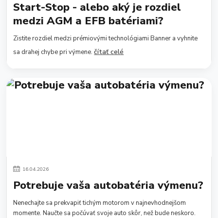
Start-Stop - alebo aký je rozdiel
medzi AGM a EFB batériami?
Zistite rozdiel medzi prémiovými technológiami Banner a vyhnite
čítať celé
sa drahej chybe pri výmene.
16
.
04
.
2026
Potrebuje vaša autobatéria výmenu?
Nenechajte sa prekvapiť tichým motorom v najnevhodnejšom
momente. Naučte sa počúvať svoje auto skôr, než bude neskoro.