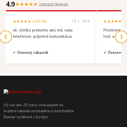
4.9
★★★★★
zobraziť recenzie
★★★★★ (100 %)
★★★★★ (10
24. 1. 2024
ok, všetko prebehlo ako má, rada
Promntné vyb
❮
❯
telefónom, príjemná komunikácia
hod. a mal s
✓ Overený zákazník
✓ Overený z
Už viac ako 25 rokov sme experti na
kvalitné rakúske autobatérie a motobatérie
Banner vyrábané v Európe.