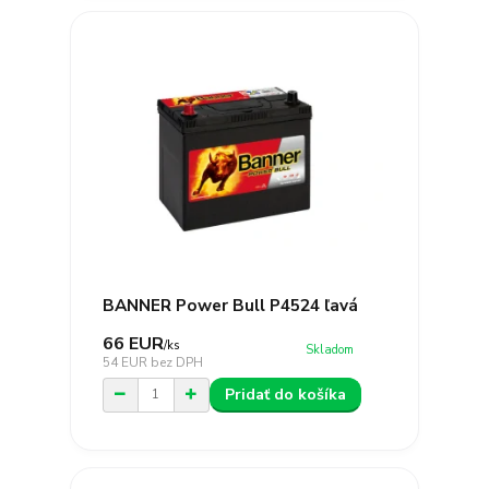
BANNER Power Bull P4524 ľavá
66 EUR
/
ks
Skladom
54 EUR
bez DPH
Pridať do košíka