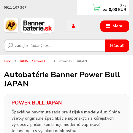
0
ks
0911 107 367
za
0,00 EUR
Menu
Hľadať
Úvod
BANNER Power Bull
Power Bull JAPAN
Autobatérie Banner Power Bull
JAPAN
POWER BULL JAPAN
Špeciálne navrhnutá rada pre
ázijské modely áut
. Spĺňa
všetky originálne špecifikácie japonských a kórejských
výrobcov, pričom kombinuje modernú vápnikovú
technológiu s vysokou odolnosťou.