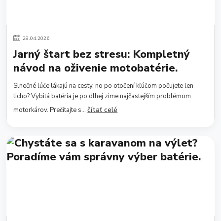
28
.
04
.
2026
Jarný štart bez stresu: Kompletný
návod na oživenie motobatérie.
Slnečné lúče lákajú na cesty, no po otočení kľúčom počujete len
ticho? Vybitá batéria je po dlhej zime najčastejším problémom
čítať celé
motorkárov. Prečítajte s...