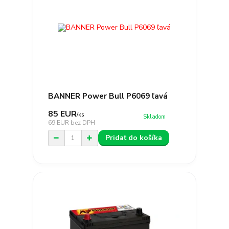
BANNER Power Bull P6069 ľavá
85 EUR
/
ks
Skladom
69 EUR
bez DPH
Pridať do košíka