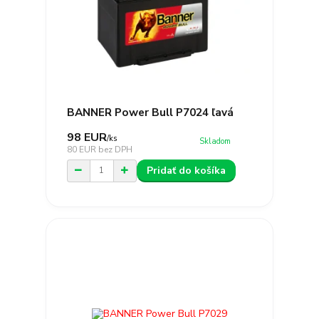
BANNER Power Bull P7024 ľavá
98 EUR
/
ks
Skladom
80 EUR
bez DPH
Pridať do košíka