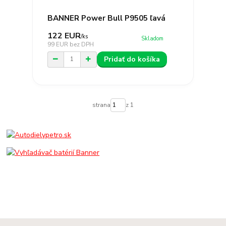
BANNER Power Bull P9505 ľavá
122 EUR
/
ks
Skladom
99 EUR
bez DPH
Pridať do košíka
strana
z 1