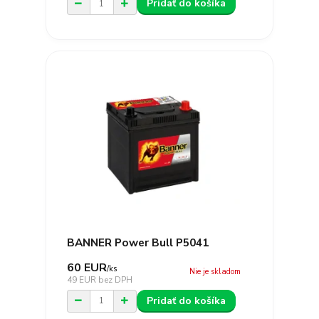
Pridať do košíka
BANNER Power Bull P5041
60 EUR
/
ks
Nie je skladom
49 EUR
bez DPH
Pridať do košíka