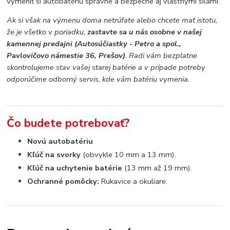
vymeniť si autobatériu správne a bezpečne aj vlastnými silami.
Ak si však na výmenu doma netrúfate alebo chcete mať istotu,
že je všetko v poriadku,
zastavte sa u nás osobne v našej
kamennej predajni (Autosúčiastky - Petro a spol.,
Pavlovičovo námestie 36, Prešov)
. Radi vám bezplatne
skontrolujeme stav vašej starej batérie a v prípade potreby
odporúčime odborný servis, kde vám batériu vymenia.
Čo budete potrebovať?
Novú autobatériu
Kľúč na svorky
(obvykle 10 mm a 13 mm).
Kľúč na uchytenie batérie
(13 mm až 19 mm).
Ochranné pomôcky:
Rukavice a okuliare.