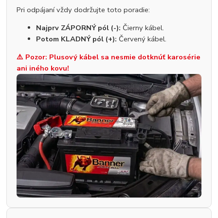
Pri odpájaní vždy dodržujte toto poradie:
Najprv ZÁPORNÝ pól (-):
Čierny kábel.
Potom KLADNÝ pól (+):
Červený kábel.
⚠️ Pozor: Plusový kábel sa nesmie dotknúť karosérie
ani iného kovu!