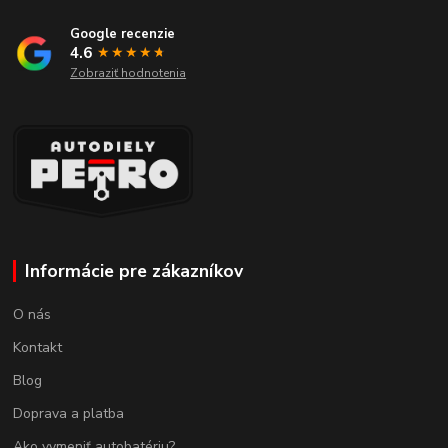
Google recenzie
4.6
★★★★
★
★
Zobraziť hodnotenia
Informácie pre zákazníkov
O nás
Kontakt
Blog
Doprava a platba
Ako vymeniť autobatériu?