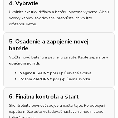
4. Vybratie
Uvoľnite skrutky držiaka a batériu opatrne vyberte. Ak sú
svorky káblov zoxidované, prebrúste ich vnútro
drôtenou kefou.
5. Osadenie a zapojenie novej
batérie
Vložte novú batériu a pevne ju zaistite. Káble zapájajte v
opačnom poradí
:
Najprv KLADNÝ pól (+):
Červená svorka.
Potom ZÁPORNÝ pól (-):
Čierna svorka.
6. Finálna kontrola a štart
Skontrolujte pevnosť spojov a naštartujte. Po odpojení
napätia môže auto vyžadovať nastavenie hodín alebo
kalibráciu okien.