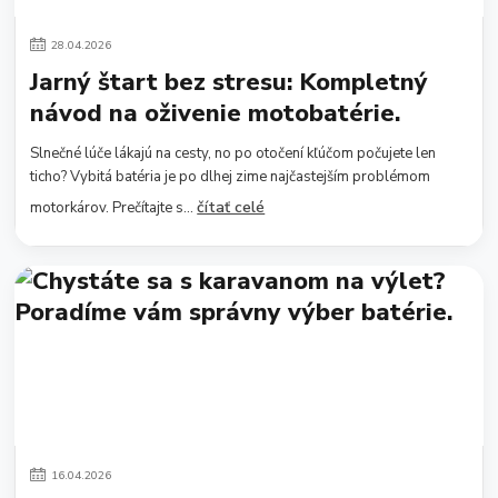
28
.
04
.
2026
Jarný štart bez stresu: Kompletný
návod na oživenie motobatérie.
Slnečné lúče lákajú na cesty, no po otočení kľúčom počujete len
ticho? Vybitá batéria je po dlhej zime najčastejším problémom
čítať celé
motorkárov. Prečítajte s...
16
.
04
.
2026