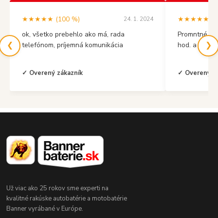
★★★★★ (100 %)
★★★★★ (10
24. 1. 2024
ok, všetko prebehlo ako má, rada
Promntné vyb
❮
❯
telefónom, príjemná komunikácia
hod. a mal s
✓ Overený zákazník
✓ Overený z
Už viac ako 25 rokov sme experti na
kvalitné rakúske autobatérie a motobatérie
Banner vyrábané v Európe.