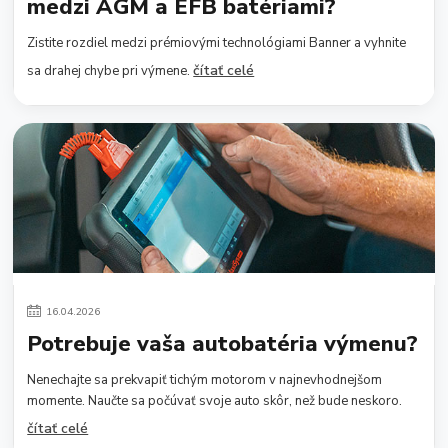
medzi AGM a EFB batériami?
Zistite rozdiel medzi prémiovými technológiami Banner a vyhnite
čítať celé
sa drahej chybe pri výmene.
16
.
04
.
2026
Potrebuje vaša autobatéria výmenu?
Nenechajte sa prekvapiť tichým motorom v najnevhodnejšom
momente. Naučte sa počúvať svoje auto skôr, než bude neskoro.
čítať celé