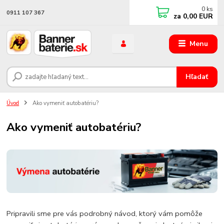
0
ks
0911 107 367
za
0,00 EUR
Menu
Hľadať
Úvod
Ako vymeniť autobatériu?
Ako vymeniť autobatériu?
Pripravili sme pre vás podrobný návod, ktorý vám pomôže