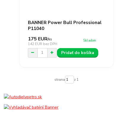
BANNER Power Bull Professional
P11040
175 EUR
/
ks
Skladom
142 EUR
bez DPH
Pridať do košíka
strana
z 1