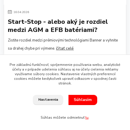
16
.
04
.
2026
Start-Stop - alebo aký je rozdiel
medzi AGM a EFB batériami?
Zistite rozdiel medzi prémiovými technológiami Banner a vyhnite
čítať celé
sa drahej chybe pri výmene.
Pre základnú funkčnosť, spríjemnenie používania webu, analytické
účely a v prípade udelenia súhlasu aj na účely cielenia reklamy
využívame súbory cookies. Nastavenie vlastných preferencií
cookies môžete kedykoľvek upraviť odkazom v spodnej časti
stránok.
Súhlasím
Nastavenia
Súhlas môžete odmietnuť
tu
.
16
.
04
.
2026
Potrebuje vaša autobatéria výmenu?