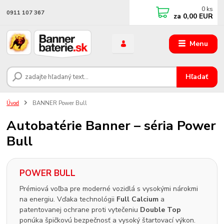
0
ks
0911 107 367
za
0,00 EUR
Menu
Hľadať
Úvod
BANNER Power Bull
Autobatérie Banner – séria Power
Bull
POWER BULL
Prémiová voľba pre moderné vozidlá s vysokými nárokmi
na energiu. Vďaka technológii
Full Calcium
a
patentovanej ochrane proti vytečeniu
Double Top
ponúka špičkovú bezpečnosť a vysoký štartovací výkon.