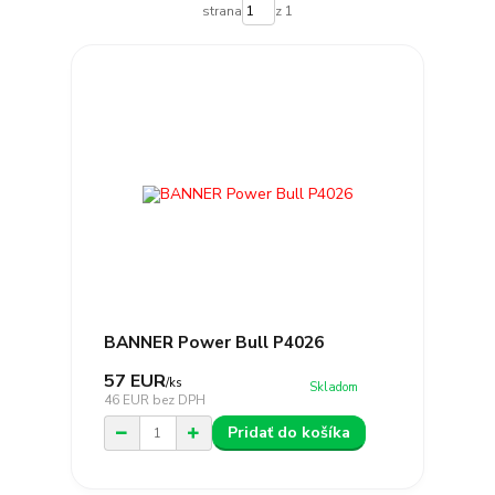
strana
z 1
BANNER Power Bull P4026
57 EUR
/
ks
Skladom
46 EUR
bez DPH
Pridať do košíka