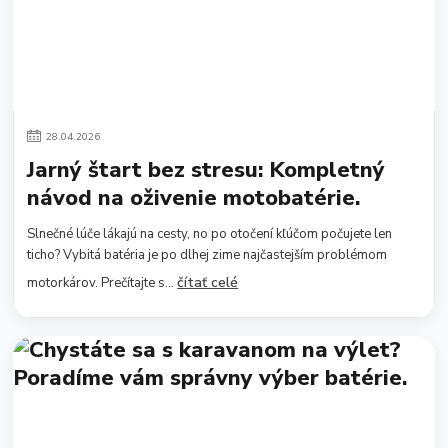
28
.
04
.
2026
Jarný štart bez stresu: Kompletný
návod na oživenie motobatérie.
Slnečné lúče lákajú na cesty, no po otočení kľúčom počujete len
ticho? Vybitá batéria je po dlhej zime najčastejším problémom
čítať celé
motorkárov. Prečítajte s...