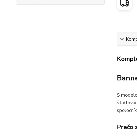
Kompl
Komple
Banne
S mode
štartovac
spoločník
Prečo z