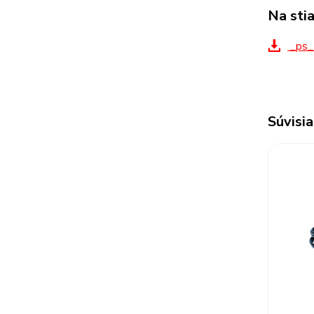
Na sti
_ps_
Súvisia