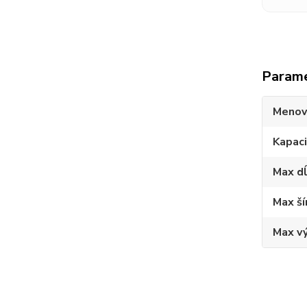
Param
Menov
Kapac
Max d
Max ší
Max v