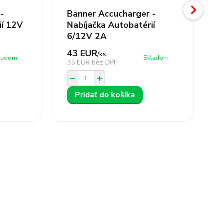
-
Banner Accucharger -
ií 12V
Nabíjačka Autobatérií
6/12V 2A
43 EUR
/
ks
ladom
Skladom
35 EUR
bez DPH
Pridať do košíka