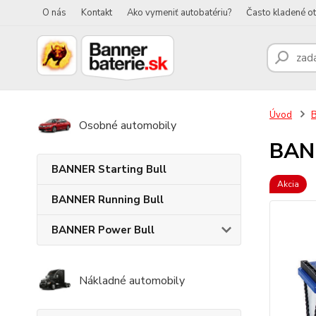
O nás
Kontakt
Ako vymeniť autobatériu?
Často kladené o
Úvod
B
Osobné automobily
BANN
BANNER Starting Bull
Akcia
BANNER Running Bull
BANNER Power Bull
Nákladné automobily