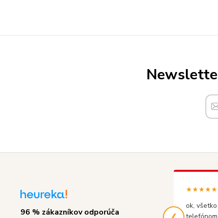
Newsletter
★★★★★ (
ok, všetko
96 % zákazníkov odporúča
❮
telefónom