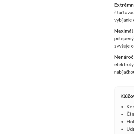
Extrémna
štartovac
vybíjanie
Maximáln
prilepen
zvyšuje o
Nenáročn
elektroly
nabíjačko
Kľúčo
Kem
Čln
Hob
Udr