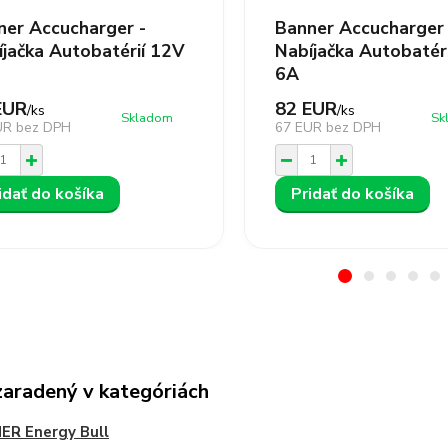
ner Accucharger -
Banner Accucharger 
íjačka Autobatérií 12V
Nabíjačka Autobatér
6A
EUR
82 EUR
/
ks
/
ks
Skladom
Sk
UR
bez DPH
67 EUR
bez DPH
idať do košíka
Pridať do košíka
zaradený v kategóriách
ER Energy Bull