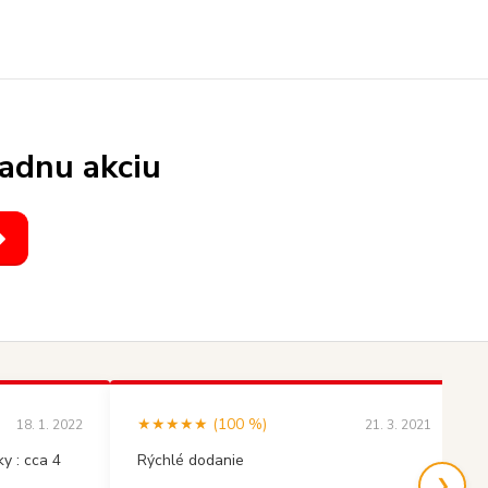
iadnu akciu
★★★★★ (100 %)
18. 1. 2022
21. 3. 2021
y : cca 4
Rýchlé dodanie
❯