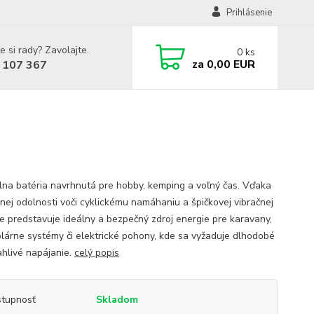
Prihlásenie
e si rady? Zavolajte.
0
ks
za
0,00 EUR
 107 367
lna batéria navrhnutá pre hobby, kemping a voľný čas. Vďaka
nej odolnosti voči cyklickému namáhaniu a špičkovej vibračnej
ite predstavuje ideálny a bezpečný zdroj energie pre karavany,
solárne systémy či elektrické pohony, kde sa vyžaduje dlhodobé
ahlivé napájanie.
celý popis
tupnosť
Skladom