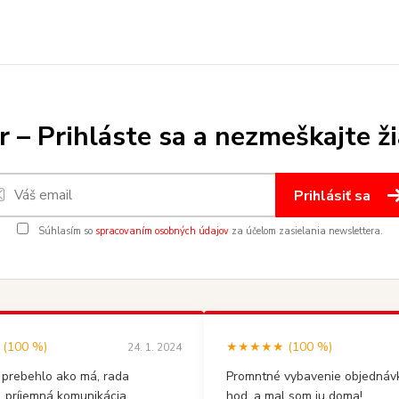
 – Prihláste sa a nezmeškajte ž
Prihlásiť sa
Súhlasím so
spracovaním osobných údajov
za účelom zasielania newslettera.
100 %)
★★★★★ (100 %)
24. 1. 2024
 prebehlo ako má, rada
Promntné vybavenie objednávk
, príjemná komunikácia
hod. a mal som ju doma!