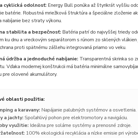
 cyklická odolnosť:
Energy Bull ponúka až štyrikrát vyššiu od
ie batérie. Robustná mriežková štruktúra a špeciálne zloženie a
 a nabíjanie bez straty výkonu.
a stabilita a bezpečnosť:
Batéria patrí do najvyššej triedy o
ým ku dnu a vreckovým separátorom s rúnom zo sklených vlákie
chrana proti spätnému zášlehu integrovaná priamo vo veku.
á údržba a jednoduché nabíjanie:
Transparentná skrinka so 
tu. Vďaka modernej konštrukcii má batéria minimálne samovybíja
u pre olovené akumulátory.
vé oblasti použitia:
ping a karavany:
Napájanie palubných systémov a osvetlenia.
y a jachty:
Spoľahlivý pohon pre elektromotory a navigáciu.
by využitie:
Ideálna pre solárne systémy a prenosné zdroje.
žateľnosť:
100% ekologická recyklácia a nízke emisie pri výrob