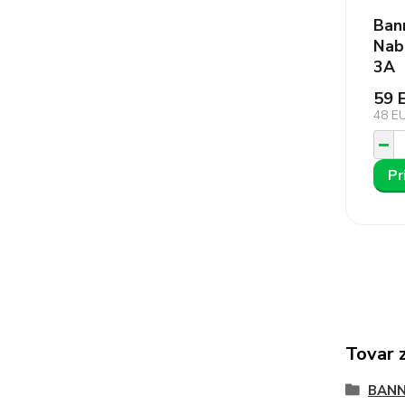
Ban
Nab
3A
59 
48 E
Pr
Tovar 
BANN