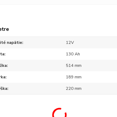
etre
ité napätie
12V
ita
130 Ah
ĺžka
514 mm
rka
189 mm
ýška
220 mm