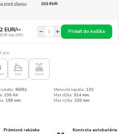
a pred zľavou
221 EUR
2 EUR
/
ks
Pridať do košíka
 EUR
bez DPH
 pre:
AN
ČLNY
SOLAR
roduktu:
96051
Menovité napätie:
12V
a:
130 Ah
Max dĺžka:
514 mm
ka:
189 mm
Max výška:
220 mm
Prémiové rakúske
Kontrola autobatérie