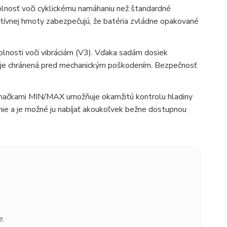
olnosť voči cyklickému namáhaniu než štandardné
ktívnej hmoty zabezpečujú, že batéria zvládne opakované
dolnosti voči vibráciám (V3). Vďaka sadám dosiek
n je chránená pred mechanickým poškodením. Bezpečnosť
značkami MIN/MAX umožňuje okamžitú kontrolu hladiny
nie a je možné ju nabíjať akoukoľvek bežne dostupnou
e.