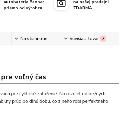
autobatérie Banner
na našej predajni
priamo od výrobcu
ZDARMA
Na stiahnutie
Súvisiaci tovar
7
 pre voľný čas
vanú pre cyklické zaťaženie. Na rozdiel od bežných
abilný prúd po dlhú dobu, čo z neho robí perfektného