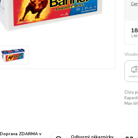
Cen
18
148
Vhodné
KARAV
Číslo p
Kapacit
Max šír
Doprava ZDARMA v
Odborný zákaznícky