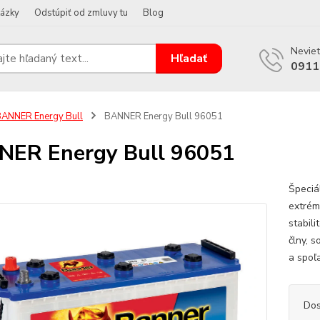
tázky
Odstúpiť od zmluvy tu
Blog
Neviet
Hľadať
0911
ANNER Energy Bull
BANNER Energy Bull 96051
ER Energy Bull 96051
Špeciá
extrém
stabil
člny, 
a spoľ
Dos