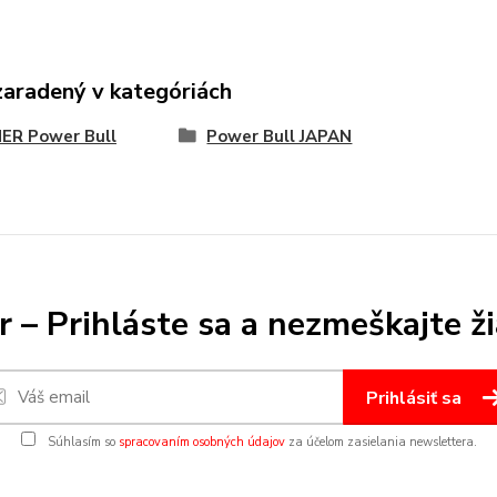
zaradený v kategóriách
ER Power Bull
Power Bull JAPAN
 – Prihláste sa a nezmeškajte ž
Prihlásiť sa
Súhlasím so
spracovaním osobných údajov
za účelom zasielania newslettera.