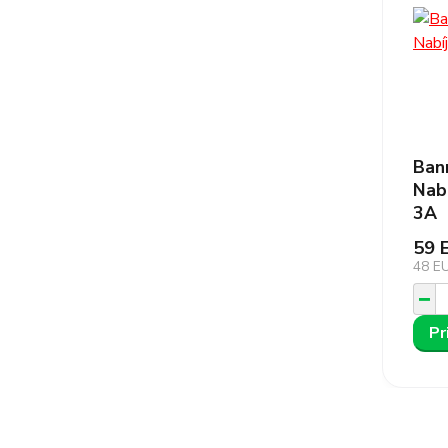
Ban
Nab
3A
59 
48 E
Pr