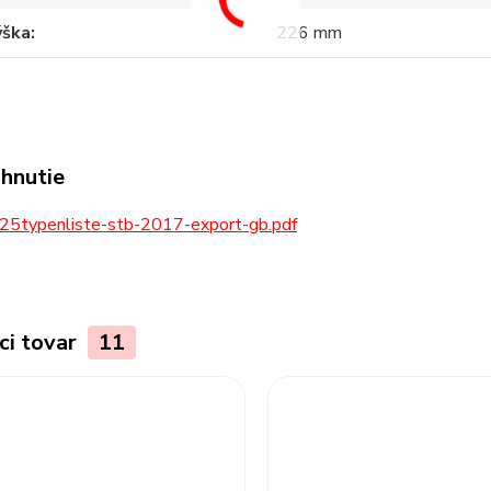
ýška
226 mm
ahnutie
25typenliste-stb-2017-export-gb.pdf
ci tovar
11