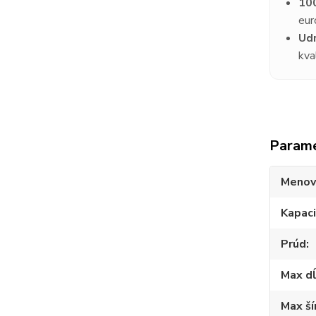
100
eur
Udr
kva
Param
Menov
Kapac
Prúd
Max d
Max ší