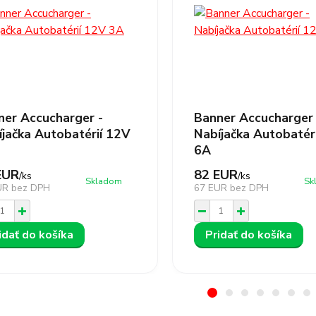
ner Accucharger -
Banner Accucharger 
íjačka Autobatérií 12V
Nabíjačka Autobatér
6A
EUR
82 EUR
/
ks
/
ks
Skladom
Sk
UR
bez DPH
67 EUR
bez DPH
idať do košíka
Pridať do košíka