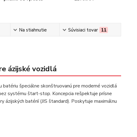
Na stiahnutie
Súvisiaci tovar
11
e ázijské vozidlá
u batériu špeciálne skonštruovanú pre moderné vozidlá
 bez systému štart-stop. Koncepcia rešpektuje prísne
y ázijských batérií (JIS štandard). Poskytuje maximálnu