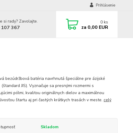
Prihlásenie
e si rady? Zavolajte.
0
ks
za
0,00 EUR
 107 367
vá bezúdržbová batéria navrhnutá špeciálne pre ázijské
á (štandard JIS). Vyznačuje sa presnými rozmermi s
ujúcimi pólmi, kvalitou originálnych dielov a maximálnou
livosťou štartu aj pri častých krátkych trasách v meste.
celý
tupnosť
Skladom