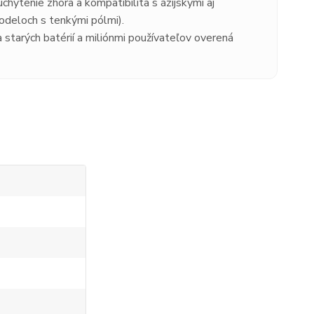
hytenie zhora a kompatibilita s ázijskými aj
odeloch s tenkými pólmi).
starých batérií a miliónmi používateľov overená