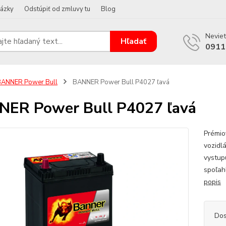
tázky
Odstúpiť od zmluvy tu
Blog
Neviet
Hľadať
0911
BANNER Power Bull
BANNER Power Bull P4027 ľavá
ER Power Bull P4027 ľavá
Prémio
vozidl
vystup
spoľah
popis
Dos