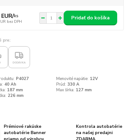
 EUR
/
ks
Pridať do košíka
EUR
bez DPH
 pre:
O
DODÁVKA
roduktu:
P4027
Menovité napätie:
12V
a:
40 Ah
Prúd:
330 A
ka:
187 mm
Max šírka:
127 mm
ška:
226 mm
Prémiové rakúske
Kontrola autobatérie
autobatérie Banner
na našej predajni
priamo od výrobcu
ZDARMA