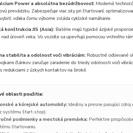
lcium Power a absolútna bezúdržbovosť:
Moderná technológ
vú prevádzku. Zabezpečuje viac sily pri štartovaní, optimalizov
ybití, vďaka čomu výborne zvláda cyklické namáhanie.
á konštrukcia JIS (Asia):
Batérie majú typické ázijské proporcie
 nad úroveň veka. Vo vozidle sa upevňujú pomocou vrchného rám
a stabilita a odolnosť voči vibráciám:
Robustné odlievané ol
pojkami článkov zaručuje zaradenie do triedy odolnosti voči vibrá
s redukciami z úzkych kontaktov na široké.
vé oblasti použitia:
onské a kórejské automobily:
Ideálny a presne pasujúci zdroj
z systému štart-stop).
ročné podmienky a mestská premávka:
Perfektne prispôsoben
tému štartovaniu.