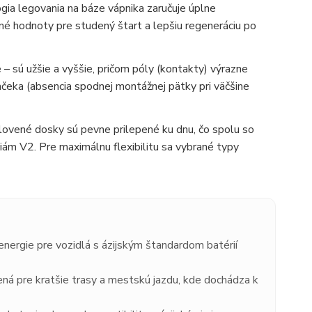
ia legovania na báze vápnika zaručuje úplne
ané hodnoty pre studený štart a lepšiu regeneráciu po
 – sú užšie a vyššie, pričom póly (kontakty) výrazne
čeka (absencia spodnej montážnej pätky pri väčšine
ovené dosky sú pevne prilepené ku dnu, čo spolu so
ciám V2. Pre maximálnu flexibilitu sa vybrané typy
 energie pre vozidlá s ázijským štandardom batérií
á pre kratšie trasy a mestskú jazdu, kde dochádza k