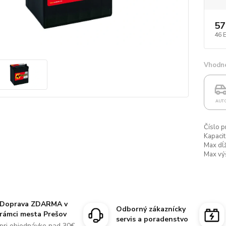
57
46 
Vhodné
AUT
Číslo p
Kapacit
Max dĺž
Max vý
Doprava ZDARMA v
Odborný zákaznícky
rámci mesta Prešov
servis a poradenstvo
pri objednávke nad 30€