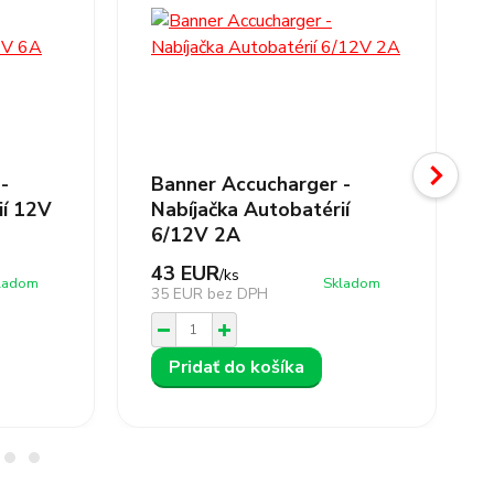
-
Banner Accucharger -
ií 12V
Nabíjačka Autobatérií
6/12V 2A
43 EUR
/
ks
ladom
Skladom
35 EUR
bez DPH
Pridať do košíka