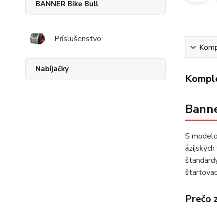
BANNER Bike Bull
Príslušenstvo
Kompl
Nabíjačky
Komple
Banne
S mode
ázijských
štandardy
štartovac
Prečo 