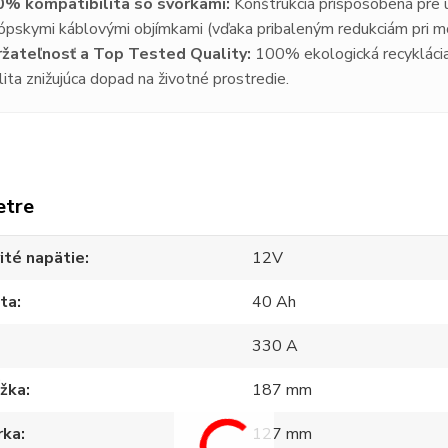
% kompatibilita so svorkami:
Konštrukcia prispôsobená pre uc
ópskymi káblovými objímkami (vďaka pribaleným redukciám pri m
žateľnosť a Top Tested Quality:
100% ekologická recyklácia 
lita znižujúca dopad na životné prostredie.
etre
ité napätie
12V
ita
40 Ah
330 A
ĺžka
187 mm
rka
127 mm