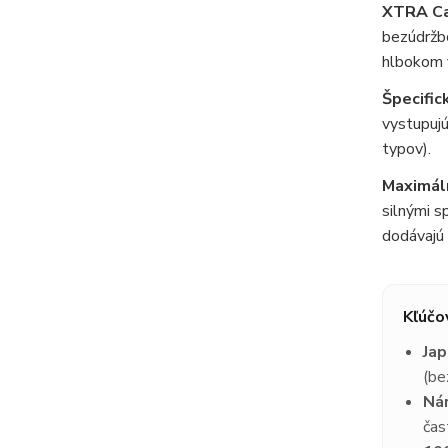
XTRA Ca
bezúdržbo
hlbokom v
Špecifick
vystupujú
typov).
Maximáln
silnými s
dodávajú 
Kľúčo
Jap
(be
Ná
čas