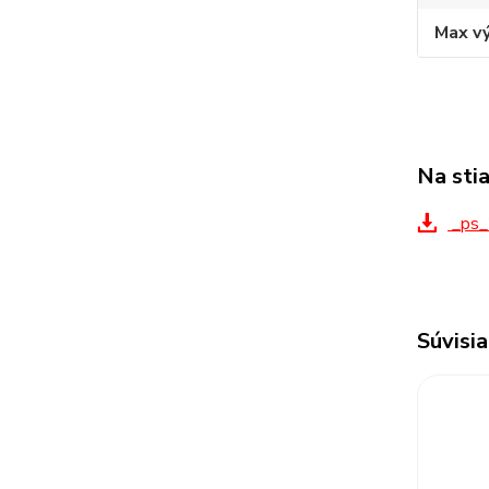
Max v
Na sti
_ps_
Súvisia