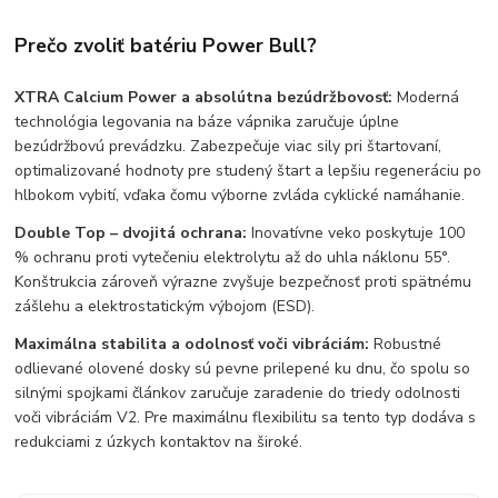
Prečo zvoliť batériu Power Bull?
XTRA Calcium Power a absolútna bezúdržbovosť:
Moderná
technológia legovania na báze vápnika zaručuje úplne
bezúdržbovú prevádzku. Zabezpečuje viac sily pri štartovaní,
optimalizované hodnoty pre studený štart a lepšiu regeneráciu po
hlbokom vybití, vďaka čomu výborne zvláda cyklické namáhanie.
Double Top – dvojitá ochrana:
Inovatívne veko poskytuje 100
% ochranu proti vytečeniu elektrolytu až do uhla náklonu 55°.
Konštrukcia zároveň výrazne zvyšuje bezpečnosť proti spätnému
zášlehu a elektrostatickým výbojom (ESD).
Maximálna stabilita a odolnosť voči vibráciám:
Robustné
odlievané olovené dosky sú pevne prilepené ku dnu, čo spolu so
silnými spojkami článkov zaručuje zaradenie do triedy odolnosti
voči vibráciám V2. Pre maximálnu flexibilitu sa tento typ dodáva s
redukciami z úzkych kontaktov na široké.