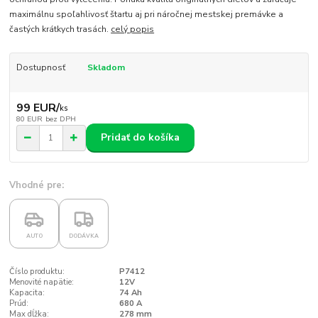
maximálnu spoľahlivosť štartu aj pri náročnej mestskej premávke a
častých krátkych trasách.
celý popis
Dostupnosť
Skladom
99 EUR
/
ks
80 EUR
bez DPH
Pridať do košíka
Vhodné pre:
AUTO
DODÁVKA
Číslo produktu:
P7412
Menovité napätie:
12V
Kapacita:
74 Ah
Prúd:
680 A
Max dĺžka:
278 mm