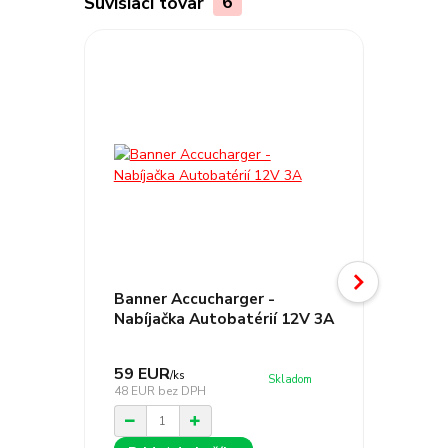
Súvisiaci tovar
6
Banner Accucharger -
Banner
Nabíjačka Autobatérií 12V 3A
Nabíja
59 EUR
82 EU
/
ks
Skladom
48 EUR
bez DPH
67 EUR
b