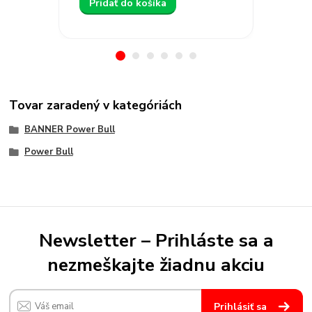
Pridať do košíka
Prida
Tovar zaradený v kategóriách
BANNER Power Bull
Power Bull
Newsletter – Prihláste sa a
nezmeškajte žiadnu akciu
Prihlásiť sa