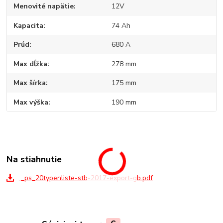
Menovité napätie
12V
Kapacita
74 Ah
Prúd
680 A
Max dĺžka
278 mm
Max šírka
175 mm
Max výška
190 mm
Na stiahnutie
_ps_20typenliste-stb-2017-export-gb.pdf