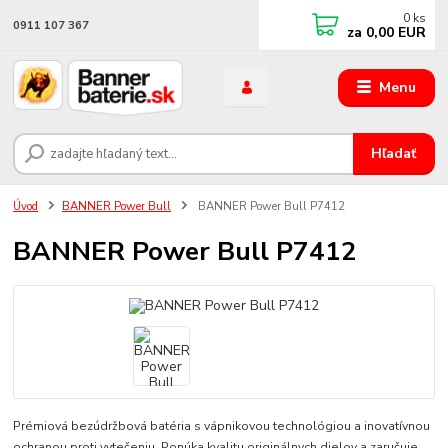
0
ks
0911 107 367
za
0,00 EUR
Menu
Hľadať
Úvod
BANNER Power Bull
BANNER Power Bull P7412
BANNER Power Bull P7412
Prémiová bezúdržbová batéria s vápnikovou technológiou a inovatívnou
ochranou proti vytečeniu. Ponúka kvalitu originálnych dielov a zaručuje