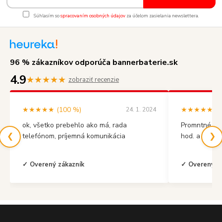
Súhlasím so
spracovaním osobných údajov
za účelom zasielania newslettera.
96 % zákazníkov odporúča bannerbaterie.sk
4.9
★★★★★
zobraziť recenzie
★★★★★ (100 %)
★★★★★ (10
24. 1. 2024
ok, všetko prebehlo ako má, rada
Promntné vyb
❮
❯
telefónom, príjemná komunikácia
hod. a mal s
✓ Overený zákazník
✓ Overený z