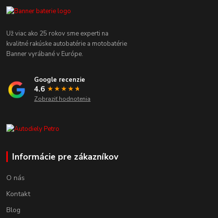
Už viac ako 25 rokov sme experti na
kvalitné rakúske autobatérie a motobatérie
Banner vyrábané v Európe.
Google recenzie
4.6
★★★★
★
★
Zobraziť hodnotenia
Informácie pre zákazníkov
O nás
Kontakt
Blog