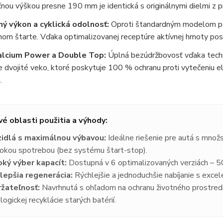
nou výškou presne 190 mm je identická s originálnymi dielmi z p
ý výkon a cyklická odolnosť:
Oproti štandardným modelom pon
nom štarte. Vďaka optimalizovanej receptúre aktívnej hmoty posky
lcium Power a Double Top:
Úplná bezúdržbovosť vďaka techn
e dvojité veko, ktoré poskytuje 100 % ochranu proti vytečeniu e
.
vé oblasti použitia a výhody:
idlá s maximálnou výbavou:
Ideálne riešenie pre autá s množ
okou spotrebou (bez systému štart-stop).
oký výber kapacít:
Dostupná v 6 optimalizovaných verziách – 5
lepšia regenerácia:
Rýchlejšie a jednoduchšie nabíjanie s excel
žateľnosť:
Navrhnutá s ohľadom na ochranu životného prostredia
logickej recyklácie starých batérií.