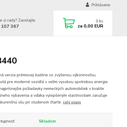
Prihlásenie
e si rady? Zavolajte.
0
ks
za
0,00 EUR
 107 367
8440
ná verzia prémiovej batérie so zvýšenou výkonnosťou,
utá pre moderné vozidlá s veľmi vysokou spotrebou energie.
najprísnejšie požiadavky nemeckých automobiliek v kvalite
álneho vybavenia a vďaka vylepšeným vlastnostiam zaručuje
kurenčnú silu pri studenom štarte.
celý popis
tupnosť
Skladom