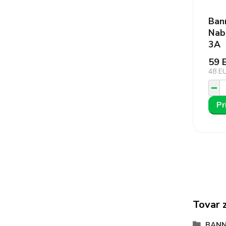
Ban
Nab
3A
59 
48 E
Pr
Tovar 
BANN