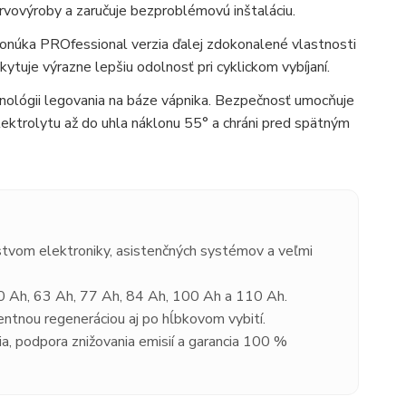
rvovýroby a zaručuje bezproblémovú inštaláciu.
úka PROfessional verzia ďalej zdokonalené vlastnosti
tuje výrazne lepšiu odolnosť pri cyklickom vybíjaní.
ológii legovania na báze vápnika. Bezpečnosť umocňuje
lektrolytu až do uhla náklonu 55° a chráni pred spätným
stvom elektroniky, asistenčných systémov a veľmi
0 Ah, 63 Ah, 77 Ah, 84 Ah, 100 Ah a 110 Ah.
entnou regeneráciou aj po hĺbkovom vybití.
, podpora znižovania emisií a garancia 100 %