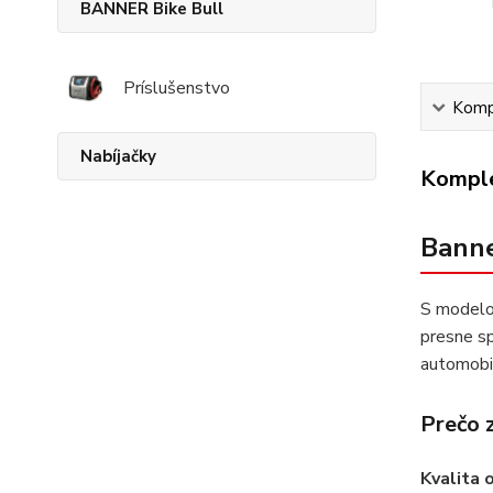
BANNER Bike Bull
Príslušenstvo
Kompl
Nabíjačky
Komple
Banne
S mode
presne s
automobi
Prečo 
Kvalita 