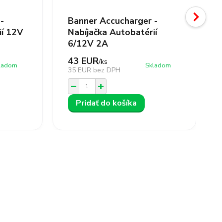
-
Banner Accucharger -
ií 12V
Nabíjačka Autobatérií
6/12V 2A
43 EUR
/
ks
ladom
Skladom
35 EUR
bez DPH
Pridať do košíka