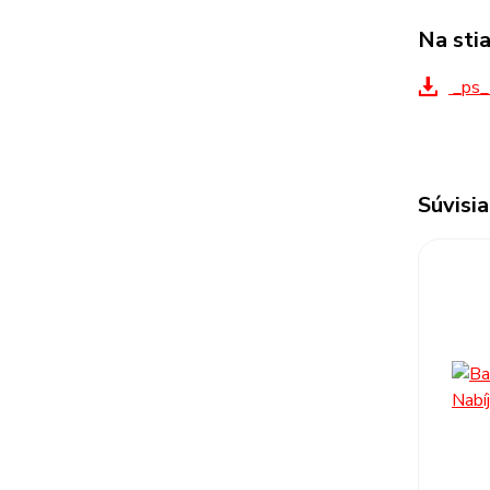
Na sti
_ps_
Súvisia