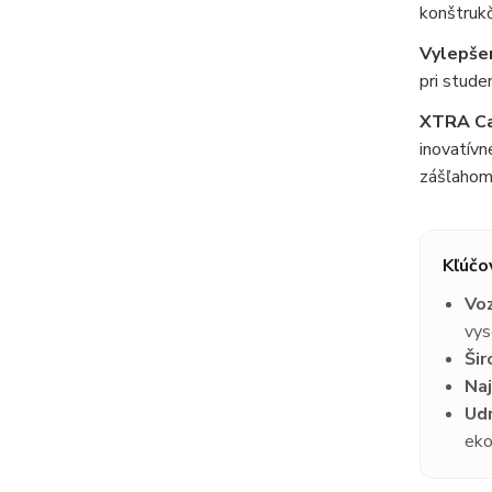
konštrukč
Vylepšen
pri stude
XTRA Ca
inovatívn
zášľahom
Kľúčo
Voz
vys
Šir
Naj
Udr
eko