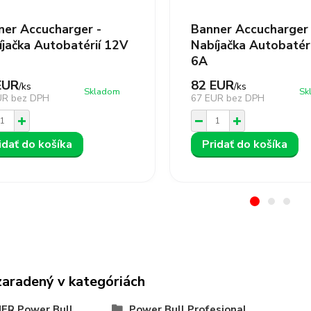
ner Accucharger -
Banner Accucharger 
íjačka Autobatérií 12V
Nabíjačka Autobatér
6A
EUR
82 EUR
/
ks
/
ks
Skladom
Sk
UR
bez DPH
67 EUR
bez DPH
idať do košíka
Pridať do košíka
zaradený v kategóriách
ER Power Bull
Power Bull Profesional