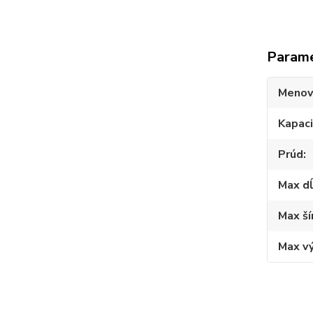
Param
Menov
Kapac
Prúd
Max d
Max ší
Max v