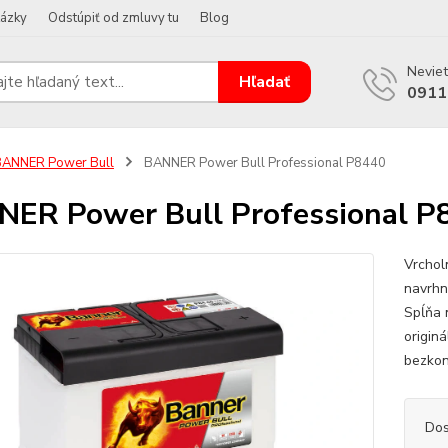
tázky
Odstúpiť od zmluvy tu
Blog
Neviet
Hľadať
0911
BANNER Power Bull
BANNER Power Bull Professional P8440
ER Power Bull Professional P
Vrchol
navrhn
Spĺňa 
origin
bezkon
Dos