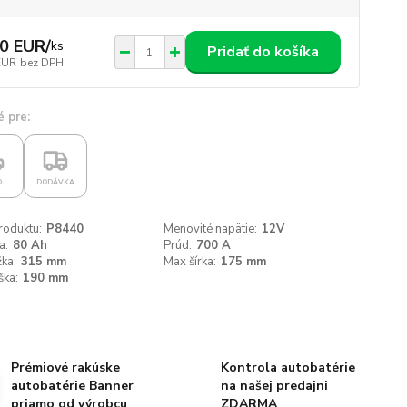
0 EUR
/
ks
Pridať do košíka
EUR
bez DPH
 pre:
O
DODÁVKA
roduktu:
P8440
Menovité napätie:
12V
a:
80 Ah
Prúd:
700 A
ka:
315 mm
Max šírka:
175 mm
ška:
190 mm
Prémiové rakúske
Kontrola autobatérie
autobatérie Banner
na našej predajni
priamo od výrobcu
ZDARMA