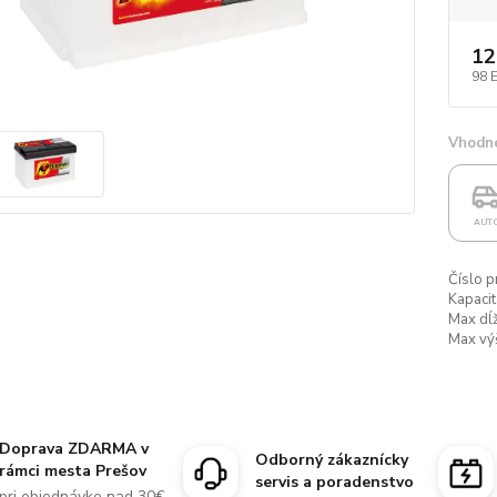
12
98 
Vhodné
AUT
Číslo p
Kapacit
Max dĺž
Max vý
Doprava ZDARMA v
Odborný zákaznícky
rámci mesta Prešov
servis a poradenstvo
pri objednávke nad 30€