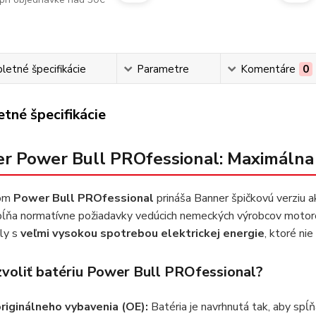
etné špecifikácie
Parametre
Komentáre
0
tné špecifikácie
r Power Bull PROfessional: Maximálna 
lom
Power Bull PROfessional
prináša Banner špičkovú verziu 
pĺňa normatívne požiadavky vedúcich nemeckých výrobcov motor
ly s
veľmi vysokou spotrebou elektrickej energie
, ktoré ni
zvoliť batériu Power Bull PROfessional?
originálneho vybavenia (OE):
Batéria je navrhnutá tak, aby sp