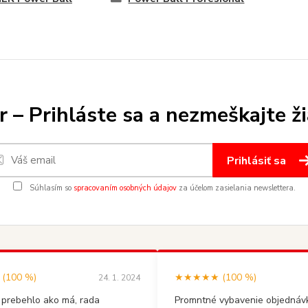
 – Prihláste sa a nezmeškajte ž
Prihlásiť sa
Súhlasím so
spracovaním osobných údajov
za účelom zasielania newslettera.
100 %)
★★★★★ (100 %)
24. 1. 2024
 prebehlo ako má, rada
Promntné vybavenie objednávk