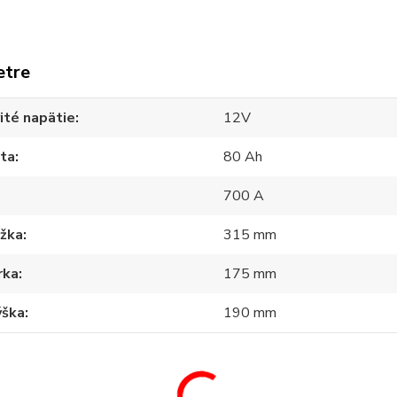
etre
ité napätie
12V
ita
80 Ah
700 A
ĺžka
315 mm
rka
175 mm
ýška
190 mm