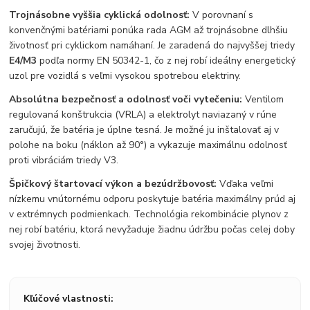
Trojnásobne vyššia cyklická odolnosť:
V porovnaní s
konvenčnými batériami ponúka rada AGM až trojnásobne dlhšiu
životnosť pri cyklickom namáhaní. Je zaradená do najvyššej triedy
E4/M3
podľa normy EN 50342-1, čo z nej robí ideálny energetický
uzol pre vozidlá s veľmi vysokou spotrebou elektriny.
Absolútna bezpečnosť a odolnosť voči vytečeniu:
Ventilom
regulovaná konštrukcia (VRLA) a elektrolyt naviazaný v rúne
zaručujú, že batéria je úplne tesná. Je možné ju inštalovať aj v
polohe na boku (náklon až 90°) a vykazuje maximálnu odolnosť
proti vibráciám triedy V3.
Špičkový štartovací výkon a bezúdržbovosť:
Vďaka veľmi
nízkemu vnútornému odporu poskytuje batéria maximálny prúd aj
v extrémnych podmienkach. Technológia rekombinácie plynov z
nej robí batériu, ktorá nevyžaduje žiadnu údržbu počas celej doby
svojej životnosti.
Kľúčové vlastnosti: