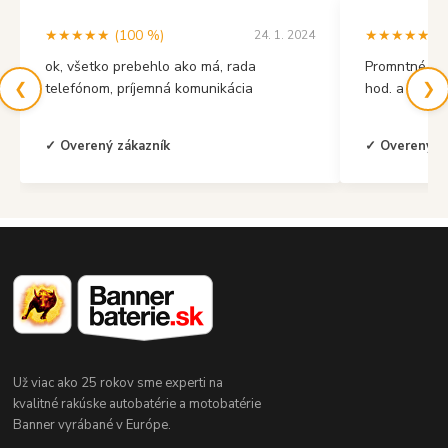
★★★★★ (100 %)
★★★★★ (10
24. 1. 2024
ok, všetko prebehlo ako má, rada
Promntné vyb
❮
❯
telefónom, príjemná komunikácia
hod. a mal s
✓ Overený zákazník
✓ Overený z
Už viac ako 25 rokov sme experti na
kvalitné rakúske autobatérie a motobatérie
Banner vyrábané v Európe.