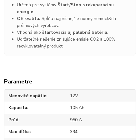
Určená pre systémy
Štart/Stop s rekuperáciou
energie
.
OE kvalita:
Spĺňa najprísnejšie normy nemeckých
prémiových výrobcov.
Vhodná ako
štartovacia aj palubná batéria
.
Udržateľné riešenie znižujúce emisie CO2 a 100%
recyklovateľný produkt.
Parametre
Menovité napätie
12V
Kapacita
105 Ah
Prúd
950 A
Max dĺžka
394