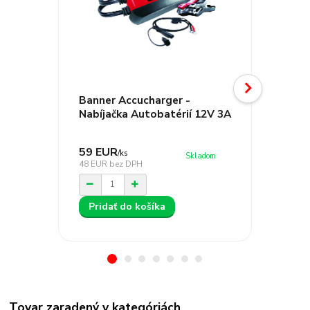
Banner Accucharger -
Banner
Nabíjačka Autobatérií 12V 3A
Nabíja
59 EUR
82 EU
/
ks
Skladom
48 EUR
bez DPH
67 EUR
b
Pridať do košíka
Prida
Tovar zaradený v kategóriách