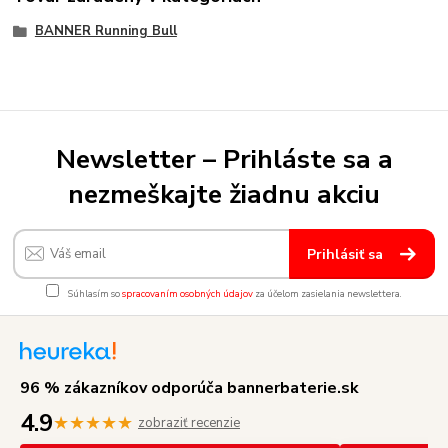
BANNER Running Bull
Newsletter – Prihláste sa a
nezmeškajte žiadnu akciu
Prihlásiť sa
Súhlasím so
spracovaním osobných údajov
za účelom zasielania newslettera.
96 % zákazníkov odporúča bannerbaterie.sk
4.9
★★★★★
zobraziť recenzie