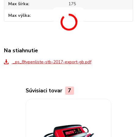
Max šírka
175
Max výška
190
Na stiahnutie
_ps_8typenliste-stb-2017-export-gb.pdf
Súvisiaci tovar
7