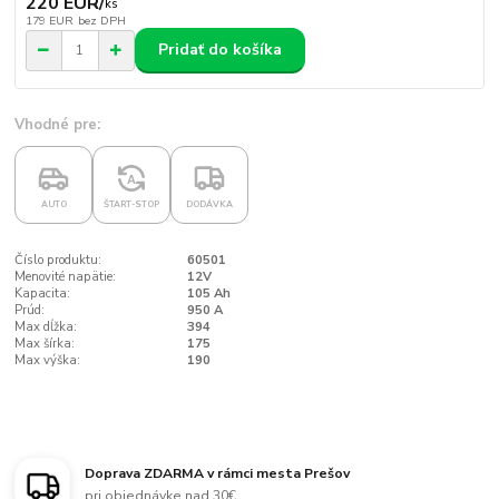
220 EUR
/
ks
179 EUR
bez DPH
Pridať do košíka
Vhodné pre:
A
AUTO
ŠTART-STOP
DODÁVKA
Číslo produktu:
60501
Menovité napätie:
12V
Kapacita:
105 Ah
Prúd:
950 A
Max dĺžka:
394
Max šírka:
175
Max výška:
190
Doprava ZDARMA v rámci mesta Prešov
pri objednávke nad 30€