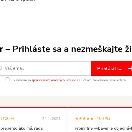
 – Prihláste sa a nezmeškajte ž
Prihlásiť sa
Súhlasím so
spracovaním osobných údajov
za účelom zasielania newslettera.
100 %)
★★★★★ (100 %)
24. 1. 2024
 prebehlo ako má, rada
Promntné vybavenie objednávk