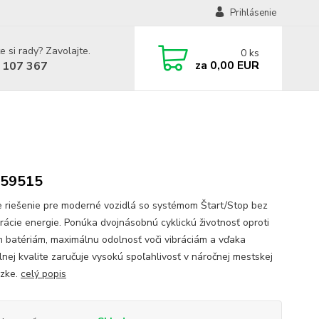
Prihlásenie
e si rady? Zavolajte.
0
ks
za
0,00 EUR
 107 367
 59515
e riešenie pre moderné vozidlá so systémom Štart/Stop bez
rácie energie. Ponúka dvojnásobnú cyklickú životnosť oproti
 batériám, maximálnu odolnosť voči vibráciám a vďaka
lnej kvalite zaručuje vysokú spoľahlivosť v náročnej mestskej
zke.
celý popis