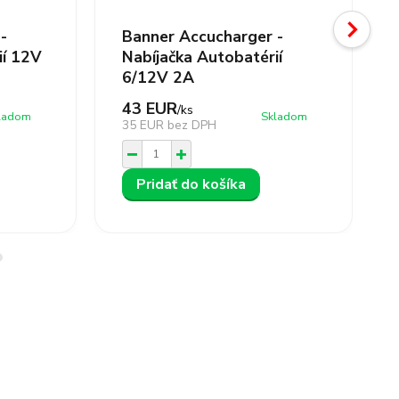
-
Banner Accucharger -
ií 12V
Nabíjačka Autobatérií
6/12V 2A
43 EUR
/
ks
ladom
Skladom
35 EUR
bez DPH
Pridať do košíka