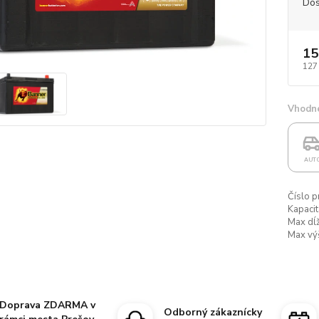
Dos
15
127
Vhodné
AUT
Číslo p
Kapacit
Max dĺž
Max vý
Doprava ZDARMA v
Odborný zákaznícky