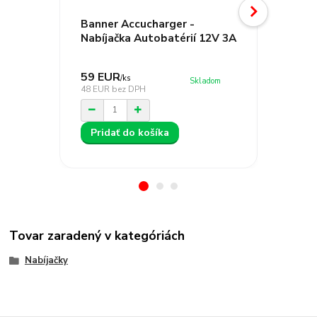
Banner Accucharger -
Banner
Nabíjačka Autobatérií 12V 3A
Nabíja
59 EUR
82 EU
/
ks
Skladom
48 EUR
bez DPH
67 EUR
b
Pridať do košíka
Prida
Tovar zaradený v kategóriách
Nabíjačky