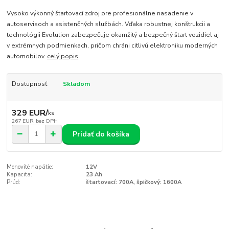
Vysoko výkonný štartovací zdroj pre profesionálne nasadenie v
autoservisoch a asistenčných službách. Vďaka robustnej konštrukcii a
technológii Evolution zabezpečuje okamžitý a bezpečný štart vozidiel aj
v extrémnych podmienkach, pričom chráni citlivú elektroniku moderných
automobilov.
celý popis
Dostupnosť
Skladom
329 EUR
/
ks
267 EUR
bez DPH
Pridať do košíka
Menovité napätie:
12V
Kapacita:
23 Ah
Prúd:
štartovací: 700A, špičkový: 1600A