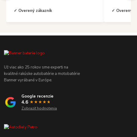
✓ Overený zákazník
✓ Overený z
Už viac ako 25 rokov sme experti na
kvalitné rakúske autobatérie a motobatérie
Banner vyrábané v Európe.
Google recenzie
4.6
★★★★
★
★
Zobraziť hodnotenia