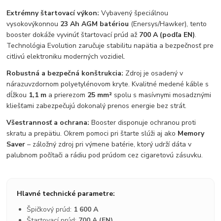
Extrémny štartovací výkon:
Vybavený špeciálnou
vysokovýkonnou
23 Ah AGM batériou
(Enersys/Hawker), tento
booster dokáže vyvinúť štartovací prúd až
700 A (podľa EN)
.
Technológia Evolution zaručuje stabilitu napätia a bezpečnosť pre
citlivú elektroniku moderných vozidiel.
Robustná a bezpečná konštrukcia:
Zdroj je osadený v
nárazuvzdornom polyetylénovom kryte. Kvalitné medené káble s
dĺžkou
1,1 m
a prierezom
25 mm²
spolu s masívnymi mosadznými
kliešťami zabezpečujú dokonalý prenos energie bez strát.
Všestrannosť a ochrana:
Booster disponuje ochranou proti
skratu a prepätiu. Okrem pomoci pri štarte slúži aj ako
Memory
Saver
– záložný zdroj pri výmene batérie, ktorý udrží dáta v
palubnom počítači a rádiu pod prúdom cez cigaretovú zásuvku.
Hlavné technické parametre:
Špičkový prúd:
1 600 A
Štartovací prúd:
700 A (EN)