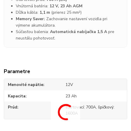
Vnútorná batéria:
12 V, 23 Ah AGM
Dĺžka kábla:
1,1 m
(prierez 25 mm²)
Memory Saver:
Zachovanie nastavení vozidla pri
výmene akumulátora.
Súčasťou balenia:
Automatická nabíjačka 1,5 A
pre
neustálu pohotovosť.
Parametre
Menovité napätie
12V
Kapacita
23 Ah
Prúd
štartovací: 700A, špičkový:
1600A