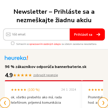
Newsletter – Prihláste sa a
nezmeškajte žiadnu akciu
Prihlásiť sa
Súhlasím so
spracovaním osobných údajov
za účelom zasielania newslettera.
96 % zákazníkov odporúča bannerbaterie.sk
4.9
★★★★★
zobraziť recenzie
★★★★★ (100 %)
★★★★★ (10
24. 1. 2024
ok, všetko prebehlo ako má, rada
Promntné vyb
❮
❯
telefónom, príjemná komunikácia
hod. a mal s