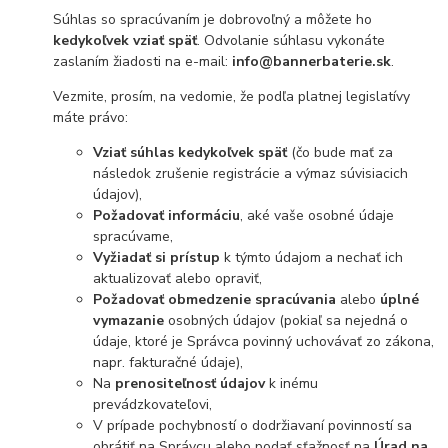
Súhlas so spracúvaním je dobrovoľný a môžete ho
kedykoľvek vziať späť
. Odvolanie súhlasu vykonáte
zaslaním žiadosti na e-mail:
info@bannerbaterie.sk
.
Vezmite, prosím, na vedomie, že podľa platnej legislatívy
máte právo:
Vziať súhlas kedykoľvek späť
(čo bude mať za
následok zrušenie registrácie a výmaz súvisiacich
údajov),
Požadovať informáciu
, aké vaše osobné údaje
spracúvame,
Vyžiadať si prístup
k týmto údajom a nechať ich
aktualizovať alebo opraviť,
Požadovať obmedzenie spracúvania
alebo
úplné
vymazanie
osobných údajov (pokiaľ sa nejedná o
údaje, ktoré je Správca povinný uchovávať zo zákona,
napr. fakturačné údaje),
Na
prenositeľnosť údajov
k inému
prevádzkovateľovi,
V prípade pochybností o dodržiavaní povinností sa
obrátiť na Správcu alebo podať sťažnosť na
Úrad na