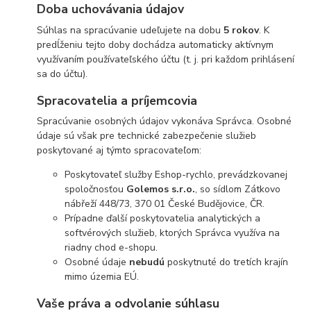
Doba uchovávania údajov
Súhlas na spracúvanie udeľujete na dobu
5 rokov
. K
predĺženiu tejto doby dochádza automaticky aktívnym
využívaním používateľského účtu (t. j. pri každom prihlásení
sa do účtu).
Spracovatelia a príjemcovia
Spracúvanie osobných údajov vykonáva Správca. Osobné
údaje sú však pre technické zabezpečenie služieb
poskytované aj týmto spracovateľom:
Poskytovateľ služby Eshop-rychlo, prevádzkovanej
spoločnosťou
Golemos s.r.o.
, so sídlom Zátkovo
nábřeží 448/73, 370 01 České Budějovice, ČR.
Prípadne ďalší poskytovatelia analytických a
softvérových služieb, ktorých Správca využíva na
riadny chod e-shopu.
Osobné údaje
nebudú
poskytnuté do tretích krajín
mimo územia EÚ.
Vaše práva a odvolanie súhlasu