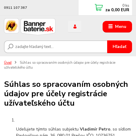
0
ks
0911 107 367
za
0,00 EUR
Menu
Hľadať
Úvod
Súhlas so spracovaním osobných údajov pre účely registrácie
užívateľského účtu
Súhlas so spracovaním osobných
údajov pre účely registrácie
užívateľského účtu
Udeľujete týmto súhlas subjektu
Vladimír Petro
, so sídlom
Pavlovičovo nám. 36, 080 01 Prešov, IČO: 10736751,