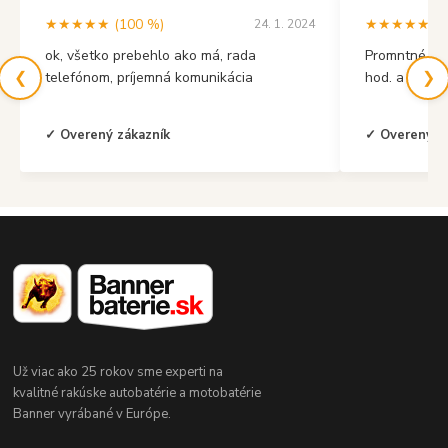
★★★★★ (100 %)
★★★★★ (10
24. 1. 2024
ok, všetko prebehlo ako má, rada
Promntné vyb
❮
❯
telefónom, príjemná komunikácia
hod. a mal s
✓ Overený zákazník
✓ Overený z
Už viac ako 25 rokov sme experti na
kvalitné rakúske autobatérie a motobatérie
Banner vyrábané v Európe.