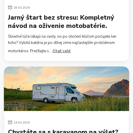
28
.
04
.
2026
Jarný štart bez stresu: Kompletný
návod na oživenie motobatérie.
Slnečné lúče lákajú na cesty, no po otočení kľúčom počujete len
ticho? Vybitá batéria je po dlhej zime najčastejším problémom
čítať celé
motorkárov. Prečítajte s...
16
.
04
.
2026
Chystáte sa s karavanom na výlet?