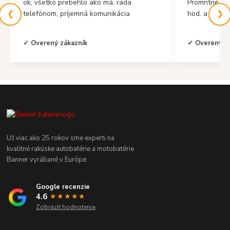
ok, všetko prebehlo ako má, rada
Promntné vyb
❮
❯
telefónom, príjemná komunikácia
hod. a mal s
✓ Overený zákazník
✓ Overený z
Už viac ako 25 rokov sme experti na
kvalitné rakúske autobatérie a motobatérie
Banner vyrábané v Európe.
Google recenzie
4.6
★★★★
★
★
Zobraziť hodnotenia