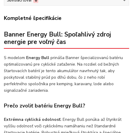
Súvisiaci tovar
8
Kompletné špecifikácie
Banner Energy Bull: Spoľahlivý zdroj
energie pre voľný čas
S modelom
Energy Bull
prináša Banner špecializovanú batériu
optimalizovanú pre cyklické zaťaženie. Na rozdiel od bežných
štartovacích batérií je tento akumulátor navrhnutý tak, aby
poskytoval stabilný prúd po dlhú dobu, čo z neho robí
perfektného spoločníka pre kemping, karavany, lode alebo
signalizačné zariadenia.
Prečo zvoliť batériu Energy Bull?
Extrémna cyklická odolnosť:
Energy Bull ponúka až štyrikrát
vyššiu odolnosť voči cyklickému namáhaniu než štandardné
štartovacie batérie. Robustná mriežková štruktúra a špeciálne