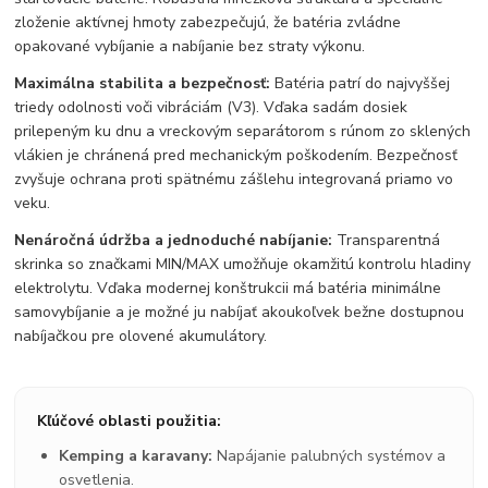
zloženie aktívnej hmoty zabezpečujú, že batéria zvládne
opakované vybíjanie a nabíjanie bez straty výkonu.
Maximálna stabilita a bezpečnosť:
Batéria patrí do najvyššej
triedy odolnosti voči vibráciám (V3). Vďaka sadám dosiek
prilepeným ku dnu a vreckovým separátorom s rúnom zo sklených
vlákien je chránená pred mechanickým poškodením. Bezpečnosť
zvyšuje ochrana proti spätnému zášlehu integrovaná priamo vo
veku.
Nenáročná údržba a jednoduché nabíjanie:
Transparentná
skrinka so značkami MIN/MAX umožňuje okamžitú kontrolu hladiny
elektrolytu. Vďaka modernej konštrukcii má batéria minimálne
samovybíjanie a je možné ju nabíjať akoukoľvek bežne dostupnou
nabíjačkou pre olovené akumulátory.
Kľúčové oblasti použitia:
Kemping a karavany:
Napájanie palubných systémov a
osvetlenia.