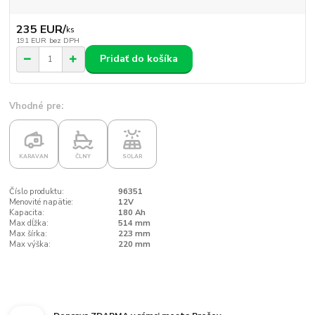
235 EUR
/
ks
191 EUR
bez DPH
Pridať do košíka
Vhodné pre:
KARAVAN
ČLNY
SOLAR
Číslo produktu:
96351
Menovité napätie:
12V
Kapacita:
180 Ah
Max dĺžka:
514 mm
Max šírka:
223 mm
Max výška:
220 mm