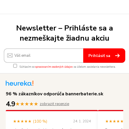
Newsletter – Prihláste sa a
nezmeškajte žiadnu akciu
Prihlásiť sa
Súhlasím so
spracovaním osobných údajov
za účelom zasielania newslettera.
96 % zákazníkov odporúča bannerbaterie.sk
4.9
★★★★★
zobraziť recenzie
★★★★★ (100 %)
★★★★★ (10
24. 1. 2024