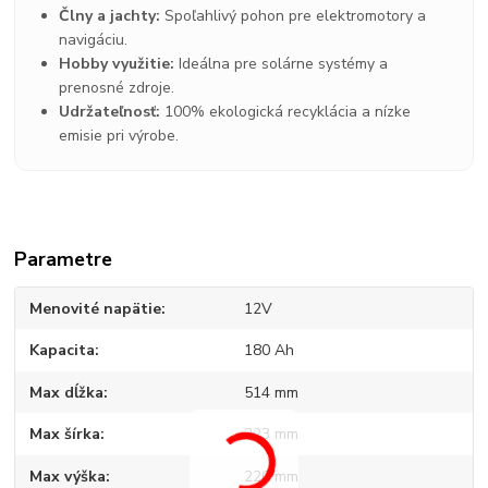
Člny a jachty:
Spoľahlivý pohon pre elektromotory a
navigáciu.
Hobby využitie:
Ideálna pre solárne systémy a
prenosné zdroje.
Udržateľnosť:
100% ekologická recyklácia a nízke
emisie pri výrobe.
Parametre
Menovité napätie
12V
Kapacita
180 Ah
Max dĺžka
514 mm
Max šírka
223 mm
Max výška
220 mm