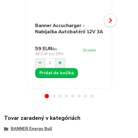
Banner Accucharger -
Banner
Nabíjačka Autobatérií 12V 3A
Nabíja
59 EUR
82 EU
/
ks
Skladom
48 EUR
bez DPH
67 EUR
b
Pridať do košíka
Prida
Tovar zaradený v kategóriách
BANNER Energy Bull