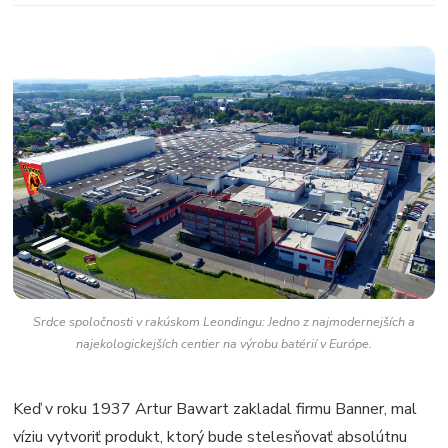
Srdce spoločnosti v rakúskom Leondingu: Jedno z najmodernejších a
najekologickejších centier na výrobu batérií v Európe.
Keď v roku 1937 Artur Bawart zakladal firmu Banner, mal
víziu vytvoriť produkt, ktorý bude stelesňovať absolútnu