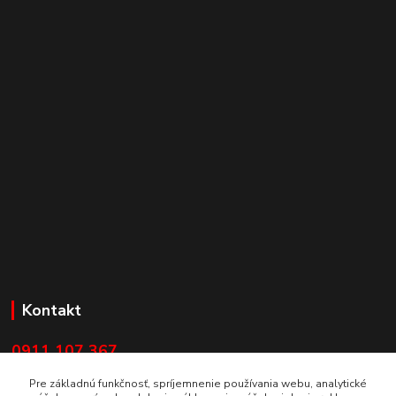
Kontakt
0911 107 367
Po - Pia 8:00 - 17:00 | So 8:00 - 12:00
Pre základnú funkčnosť, spríjemnenie používania webu, analytické