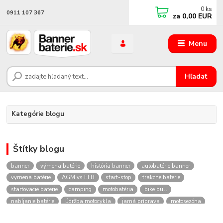
0
ks
0911 107 367
za
0,00 EUR
Menu
Hľadať
Kategórie blogu
Štítky blogu
banner
výmena batérie
história banner
autobatérie banner
vymena batérie
AGM vs EFB
start-stop
trakcne baterie
startovacie baterie
camping
motobatéria
bike bull
nabíjanie batérie
údržba motocykla
jarná príprava
motosezóna
nabíjačky