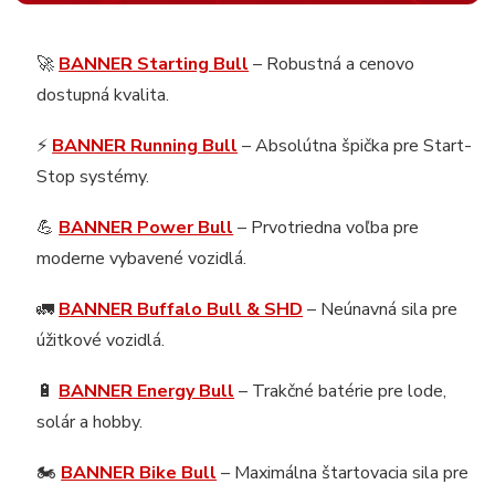
🚀
BANNER Starting Bull
– Robustná a cenovo
dostupná kvalita.
⚡
BANNER Running Bull
– Absolútna špička pre Start-
Stop systémy.
💪
BANNER Power Bull
– Prvotriedna voľba pre
moderne vybavené vozidlá.
🚛
BANNER Buffalo Bull & SHD
– Neúnavná sila pre
úžitkové vozidlá.
🔋
BANNER Energy Bull
– Trakčné batérie pre lode,
solár a hobby.
🏍️
BANNER Bike Bull
– Maximálna štartovacia sila pre