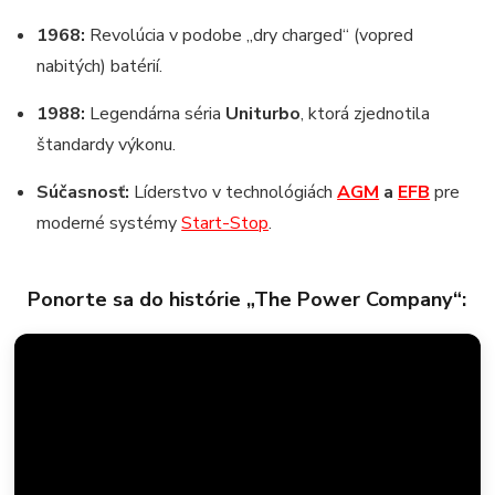
1968:
Revolúcia v podobe „dry charged“ (vopred
nabitých) batérií.
1988:
Legendárna séria
Uniturbo
, ktorá zjednotila
štandardy výkonu.
Súčasnosť:
Líderstvo v technológiách
AGM
a
EFB
pre
moderné systémy
Start-Stop
.
Ponorte sa do histórie „The Power Company“: