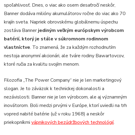
spoľahlivosť. Dnes, o viac ako osem desaťročí neskôr,
Banner dodáva milióny akumulátorov ročne do viac ako 70
krajín sveta. Napriek obrovskému globálnemu úspechu
zostáva Banner
jediným veľkým európskym výrobcom
batérií, ktorý je stále v súkromnom rodinnom
vlastníctve
. To znamená, že za každým rozhodnutím
nestoja anonymní akcionári, ale tváre rodiny Bawartovcov,
ktoré ručia za kvalitu svojím menom.
Filozofia „The Power Company“ nie je len marketingový
slogan. Je to záväzok k technickej dokonalosti a
nezávislosti. Banner nie je len výrobcom, ale aj významným
inovátorom. Boli medzi prvými v Európe, ktorí uviedli na trh
vopred nabité batérie (už v roku 1968) a neskôr
priekopníkmi
vápnikových bezúdržbových technológií
.