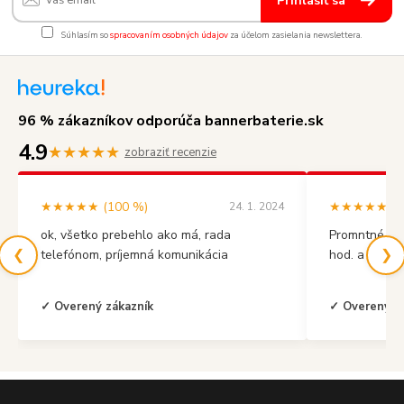
Prihlásiť sa
Súhlasím so
spracovaním osobných údajov
za účelom zasielania newslettera.
96 % zákazníkov odporúča bannerbaterie.sk
4.9
★★★★★
zobraziť recenzie
★★★★★ (100 %)
★★★★★ (10
24. 1. 2024
ok, všetko prebehlo ako má, rada
Promntné vyb
❮
❯
telefónom, príjemná komunikácia
hod. a mal s
✓ Overený zákazník
✓ Overený z