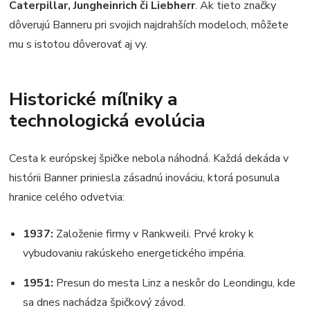
Caterpillar, Jungheinrich či Liebherr
. Ak tieto značky
dôverujú Banneru pri svojich najdrahších modeloch, môžete
mu s istotou dôverovať aj vy.
Historické míľniky a
technologická evolúcia
Cesta k európskej špičke nebola náhodná. Každá dekáda v
histórii Banner priniesla zásadnú inováciu, ktorá posunula
hranice celého odvetvia:
1937:
Založenie firmy v Rankweili. Prvé kroky k
vybudovaniu rakúskeho energetického impéria.
1951:
Presun do mesta Linz a neskôr do Leondingu, kde
sa dnes nachádza špičkový závod.