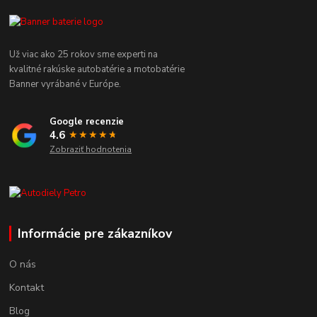
Už viac ako 25 rokov sme experti na
kvalitné rakúske autobatérie a motobatérie
Banner vyrábané v Európe.
Google recenzie
4.6
★★★★
★
★
Zobraziť hodnotenia
Informácie pre zákazníkov
O nás
Kontakt
Blog