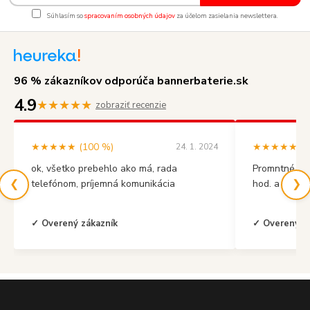
Súhlasím so
spracovaním osobných údajov
za účelom zasielania newslettera.
96 % zákazníkov odporúča bannerbaterie.sk
4.9
★★★★★
zobraziť recenzie
★★★★★ (100 %)
★★★★★ (10
24. 1. 2024
ok, všetko prebehlo ako má, rada
Promntné vyb
❮
❯
telefónom, príjemná komunikácia
hod. a mal s
✓ Overený zákazník
✓ Overený z