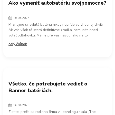
Ako vymeniť autobatériu svojpomocne?
16
.
04
.
2026
Priznajme si, vybitá batéria nikdy nepríde vo vhodnej chvíli.
Ak vás však tá stará definitívne zradila, nemusíte hneď
volať odťahovku. Máme pre vás návod, ako na to.
celý článok
Všetko, čo potrebujete vedieť o
Banner batériách.
16
.
04
.
2026
Zistite, prečo sa rodinná firma z Leondingu stala „The