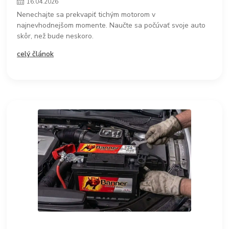
16
.
04
.
2026
Nenechajte sa prekvapiť tichým motorom v
najnevhodnejšom momente. Naučte sa počúvať svoje auto
skôr, než bude neskoro.
celý článok