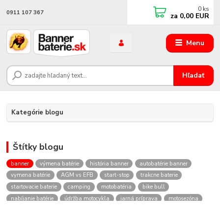
0
ks
0911 107 367
za
0,00 EUR
Menu
Hľadať
Kategórie blogu
Štítky blogu
banner
výmena batérie
história banner
autobatérie banner
vymena batérie
AGM vs EFB
start-stop
trakcne baterie
startovacie baterie
camping
motobatéria
bike bull
nabíjanie batérie
údržba motocykla
jarná príprava
motosezóna
nabíjačky