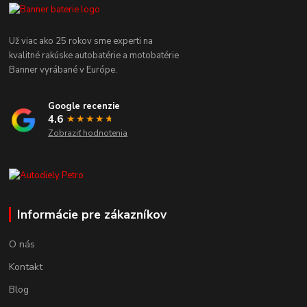
Už viac ako 25 rokov sme experti na
kvalitné rakúske autobatérie a motobatérie
Banner vyrábané v Európe.
Google recenzie
4.6
★★★★
★
★
Zobraziť hodnotenia
Informácie pre zákazníkov
O nás
Kontakt
Blog