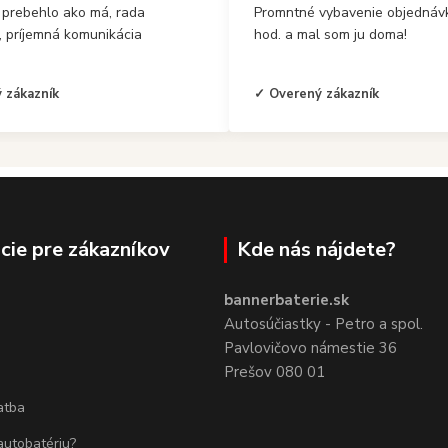
 prebehlo ako má, rada
Promntné vybavenie objednávk
, príjemná komunikácia
hod. a mal som ju doma!
 zákazník
✓ Overený zákazník
cie pre zákazníkov
Kde nás nájdete?
bannerbaterie.sk
Autosúčiastky - Petro a spol.
Pavlovičovo námestie 36
Prešov 080 01
atba
autobatériu?