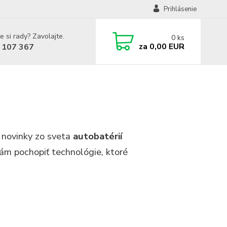
Prihlásenie
e si rady? Zavolajte.
0
ks
za
0,00 EUR
 107 367
 novinky zo sveta
autobatérií
vám pochopiť technológie, ktoré