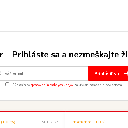
 – Prihláste sa a nezmeškajte ž
Prihlásiť sa
Súhlasím so
spracovaním osobných údajov
za účelom zasielania newslettera.
100 %)
★★★★★ (100 %)
24. 1. 2024