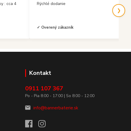
y : cca 4
Rýchlé dodanie
❯
✓ Overený zákazník
Kontakt
0911 107 367
Po - Pia 8:00 - 17:00 | So 8:00 - 12:00
info@bannerbaterie.sk