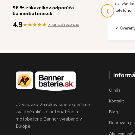
ok, všetko
96 % zákazníkov odporúča
❮
telefónom
bannerbaterie.sk
4.9
★★★★★
zobraziť recenzie
✓ Overený
Informá
O nás
Kontakt
Už viac ako 25 rokov sme experti na
kvalitné rakúske autobatérie a
Blog
motobatérie Banner vyrábané v
Doprava a pl
Európe.
Ako vymeniť 