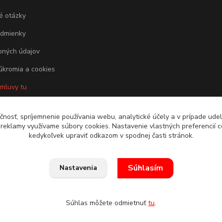
é otázky
dmienky
bných údajov
úkromia a cookies
zmluvy tu
čnosť, spríjemnenie používania webu, analytické účely a v prípade udel
a reklamy využívame súbory cookies. Nastavenie vlastných preferencií 
kedykoľvek upraviť odkazom v spodnej časti stránok.
Súhlasím
Nastavenia
odmienky
Súhlas môžete odmietnuť
tu
.