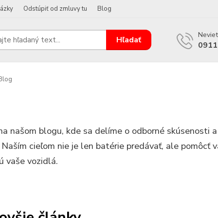
tázky
Odstúpiť od zmluvy tu
Blog
Neviet
Hľadať
0911
Blog
 na našom blogu, kde sa delíme o odborné skúsenosti a
. Naším cieľom nie je len batérie predávať, ale pomôcť 
ú vaše vozidlá.
ovšie články