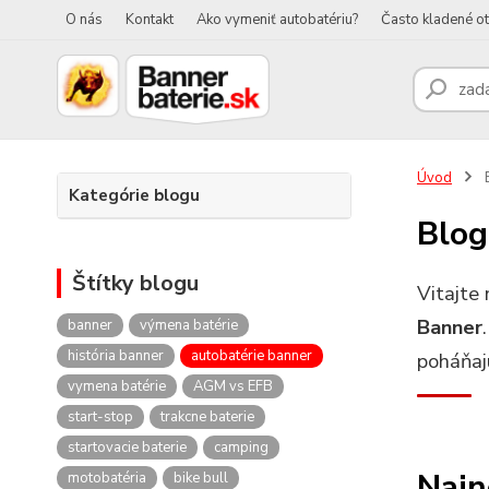
O nás
Kontakt
Ako vymeniť autobatériu?
Často kladené o
Úvod
Kategórie blogu
Blog
Štítky blogu
Vitajte
Banner
banner
výmena batérie
história banner
autobatérie banner
poháňaj
vymena batérie
AGM vs EFB
start-stop
trakcne baterie
startovacie baterie
camping
Najn
motobatéria
bike bull