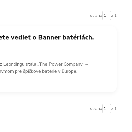
strana
z 1
ete vedieť o Banner batériách.
ma z Leondingu stala „The Power Company“ –
nymom pre špičkové batérie v Európe.
strana
z 1